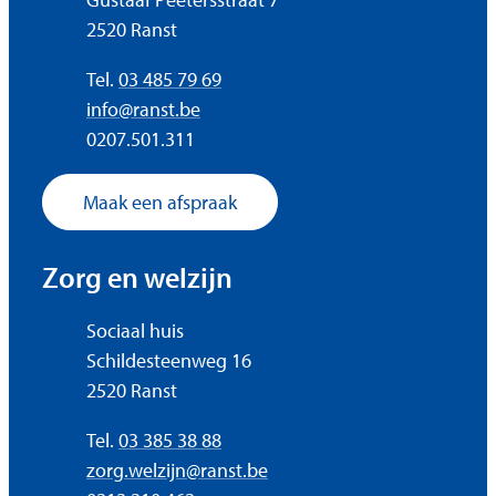
,
2520
Ranst
Tel.
03 485 79 69
E-mail
info
@
ranst.be
Ondernemingsnummer
0207.501.311
Maak een afspraak
Zorg en welzijn
Adres
Sociaal huis
Schildesteenweg 16
,
2520
Ranst
Tel.
03 385 38 88
E-mail
zorg.welzijn
@
ranst.be