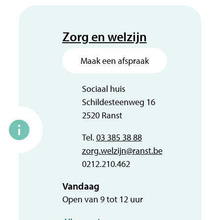
Contact
Zorg en welzijn
Maak een afspraak
Adres
Sociaal huis
Schildesteenweg 16
,
2520
Ranst
Tel.
03 385 38 88
E-mail
zorg.welzijn
@
ranst.be
Ondernemingsnummer
0212.210.462
Vandaag
Open van
9
tot
12
uur