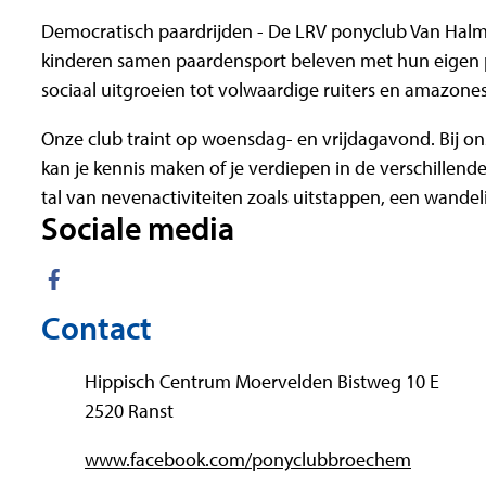
Democratisch paardrijden - De LRV ponyclub Van Hal
kinderen samen paardensport beleven met hun eigen p
sociaal uitgroeien tot volwaardige ruiters en amazone
Onze club traint op woensdag- en vrijdagavond. Bij o
kan je kennis maken of je verdiepen in de verschillen
tal van nevenactiviteiten zoals uitstappen, een wande
Sociale media
Facebook
Contact
Adres
Hippisch Centrum Moervelden Bistweg 10 E
,
2520
Ranst
Website
www.facebook.com/ponyclubbroechem