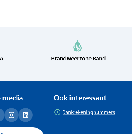
RA
Brandweerzone Rand
e media
Ook interessant
Bankrekeningnummers
ok
 (Twitter)
Instagram
LinkedIn