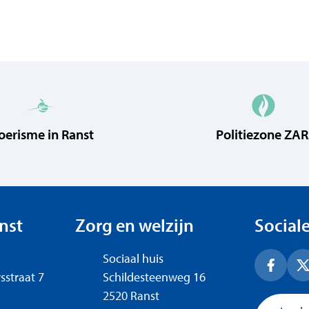
oerisme in Ranst
Politiezone ZA
peningsuren
nst
Zorg en welzijn
Social
Adres
Sociaal huis
Facebo
X
sstraat 7
Schildesteenweg 16
,
2520
Ranst