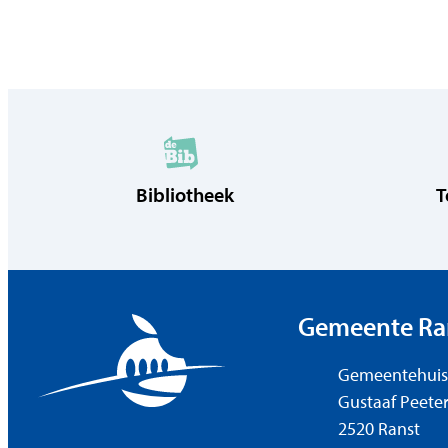
Bibliotheek
T
Contact & o
Gemeente Ra
Adres
Gemeentehuis
Gustaaf Peeter
,
2520
Ranst