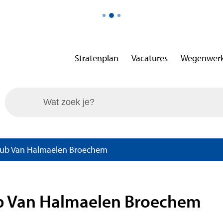
Stratenplan
Vacatures
Wegenwer
Wat zoek je?
lub Van Halmaelen Broechem
b Van Halmaelen Broechem