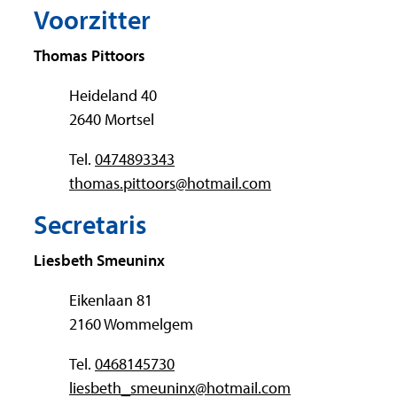
Voorzitter
Thomas
Pittoors
Adres
Heideland 40
,
2640
Mortsel
Tel.
0474893343
E-mail
thomas.pittoors
@
hotmail.com
Secretaris
Liesbeth
Smeuninx
Adres
Eikenlaan 81
,
2160
Wommelgem
Tel.
0468145730
E-mail
liesbeth_smeuninx
@
hotmail.com