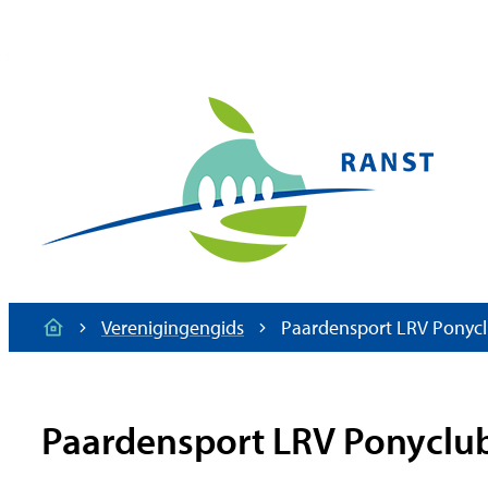
Naar inhoud
Gemeente Ranst
Verenigingengids
Paardensport LRV Ponyc
Startpagina
Paardensport LRV Ponyclu