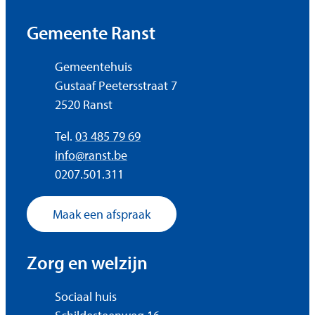
Contact & openingsuren
Gemeente Ranst
Adres
Gemeentehuis
Gustaaf Peetersstraat 7
,
2520
Ranst
Tel.
03 485 79 69
E-mail
info
@
ranst.be
Ondernemingsnummer
0207.501.311
Maak een afspraak
Zorg en welzijn
Adres
Sociaal huis