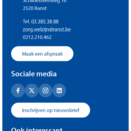
Schildesteenweg 16
,
2520
Ranst
Tel.
03 385 38 88
E-mail
zorg.welzijn
@
ranst.be
Ondernemingsnummer
0212.210.462
Maak een afspraak
Sociale media
Facebook
X (Twitter)
Instagram
LinkedIn
Inschrijven op nieuwsbrief
Ook interessant