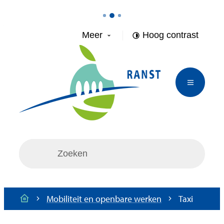
Naar inhoud
Meer
Hoog contrast
Gemeente Ranst
Menu
Wat zoek je?
Mobiliteit en openbare werken
Taxi
Startpagina