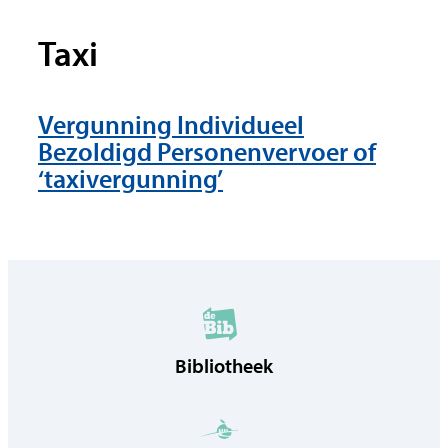
Taxi
Thema's
Vergunning Individueel
Bezoldigd Personenvervoer of
‘taxivergunning’
Bibliotheek