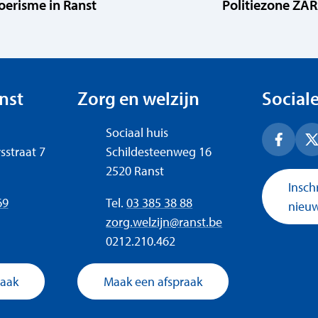
oerisme in Ranst
Politiezone ZA
peningsuren
nst
Zorg en welzijn
Social
Adres
Sociaal huis
Facebo
X
sstraat 7
Schildesteenweg 16
,
2520
Ranst
Insch
Tel.
69
03 385 38 88
nieuw
E-mail
zorg.welzijn
@
ranst.be
mer
Ondernemingsnummer
0212.210.462
raak
Maak een afspraak