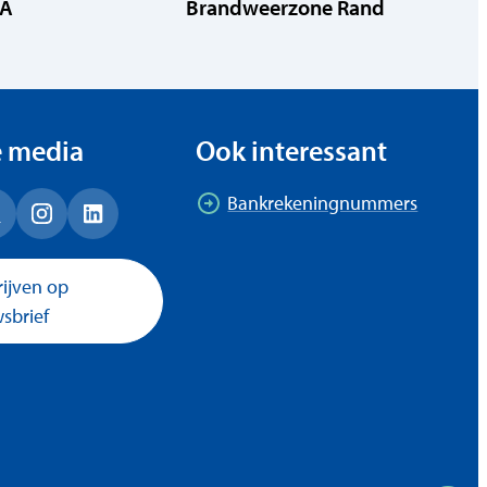
RA
Brandweerzone Rand
e media
Ook interessant
Bankrekeningnummers
ok
 (Twitter)
Instagram
LinkedIn
rijven op
sbrief