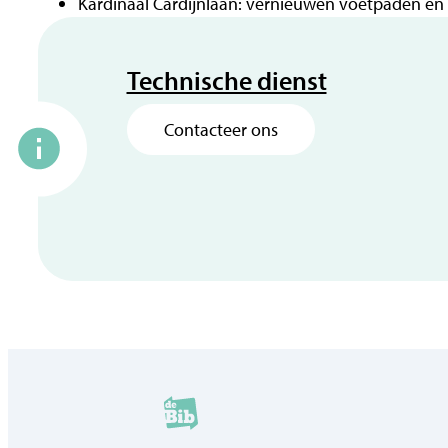
Kardinaal Cardijnlaan: vernieuwen voetpaden en 
Contact
Technische dienst
Contacteer ons