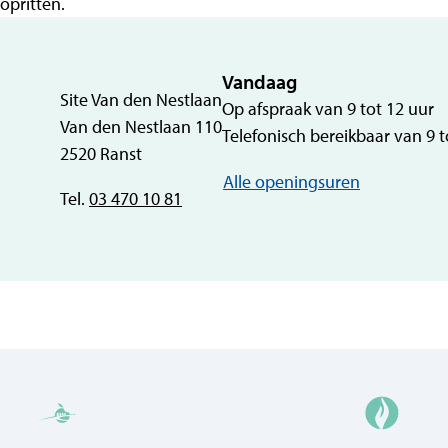
opritten.
Vandaag
Adres
Site Van den Nestlaan
Op afspraak van
9
tot
12
uur
Van den Nestlaan 110
Telefonisch bereikbaar van
9
t
,
2520
Ranst
Technische 
Alle openingsuren
Tel.
03 470 10 81