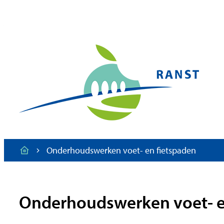
Naar inhoud
Gemeente Ranst
Onderhoudswerken voet- en fietspaden
Startpagina
Onderhoudswerken voet- e