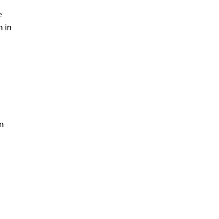
e
 in
en