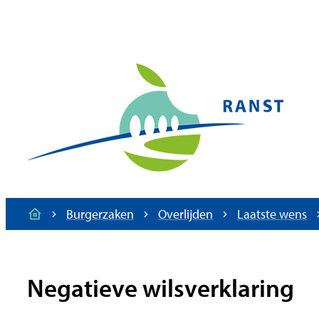
Naar inhoud
Gemeente Ranst
Burgerzaken
Overlijden
Laatste wens
Startpagina
Negatieve wilsverklaring