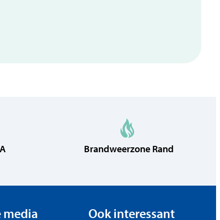
rgerzaken
RA
Brandweerzone Rand
e media
Ook interessant