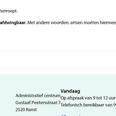
 herroept.
k afdwingbaar
. Met andere woorden: artsen moéten hiermee
Vandaag
Adres
Administratief centrum
Op afspraak van
9
tot
12
uur
Gustaaf Peetersstraat 7
Telefonisch bereikbaar van
9
,
2520
Ranst