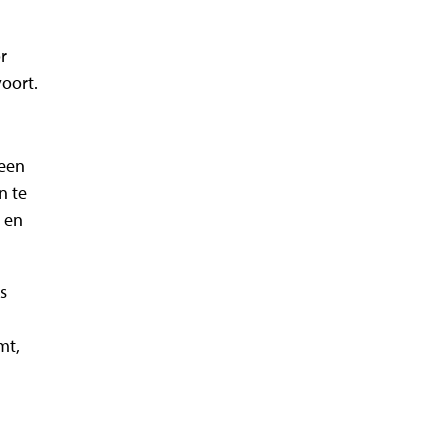
r
oort.
 een
n te
 en
s
mt,