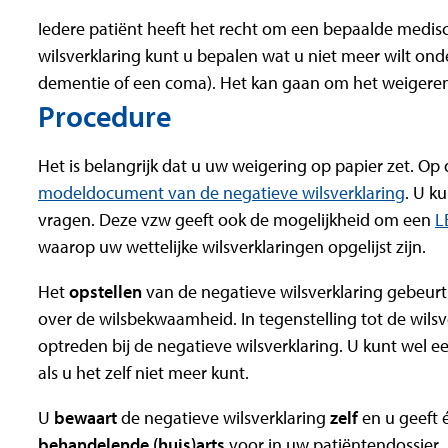
Iedere patiënt heeft het recht om een bepaalde medis
wilsverklaring kunt u bepalen wat u niet meer wilt onde
dementie of een coma). Het kan gaan om het weigeren
Procedure
Het is belangrijk dat u uw weigering op papier zet. O
modeldocument van de negatieve wilsverklaring
. U k
vragen. Deze vzw geeft ook de mogelijkheid om een
L
waarop uw wettelijke wilsverklaringen opgelijst zijn.
Het
opstellen
van de negatieve wilsverklaring gebeurt 
over de wilsbekwaamheid. In tegenstelling tot de wil
optreden bij de negatieve wilsverklaring. U kunt wel
als u het zelf niet meer kunt.
U
bewaart
de negatieve wilsverklaring
zelf
en u geeft
behandelende (huis)arts
voor in uw patiëntendossier.