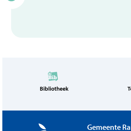
Bibliotheek
T
Contact & o
Gemeente Ra