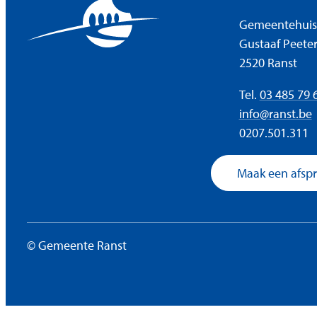
Adres
Gemeentehuis
Gustaaf Peeter
,
2520
Ranst
Tel.
03 485 79 
E-mail
info
@
ranst.be
Ondernemingsnum
0207.501.311
Maak een afsp
©
Gemeente Ranst