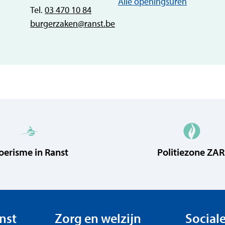
Dienst bu
Alle openingsuren
Tel.
03 470 10 84
E-mail
burgerzaken
@
ranst.be
oerisme in Ranst
Politiezone ZA
peningsuren
nst
Zorg en welzijn
Social