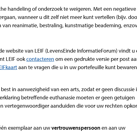
che handeling of onderzoek te weigeren. Met een negatieve
rgaan, wanneer u dit zelf niet meer kunt vertellen (bijv. doo
 van reanimatie, bestraling, kunstmatige beademing, enzov
p de website van LEIF (LevensEinde InformatieForum) vindt u
unt LEIF ook
contacteren
om een gedrukte versie per post aa
EIFkaart
aan te vragen die u in uw portefeuille kunt bewaren
best in aanwezigheid van een arts, zodat er geen discussie i
sverklaring betreffende euthanasie moeten er geen getuigen
 een vertegenwoordiger aanduiden die voor uw rechten opko
 één exemplaar aan uw
vertrouwenspersoon
en aan uw