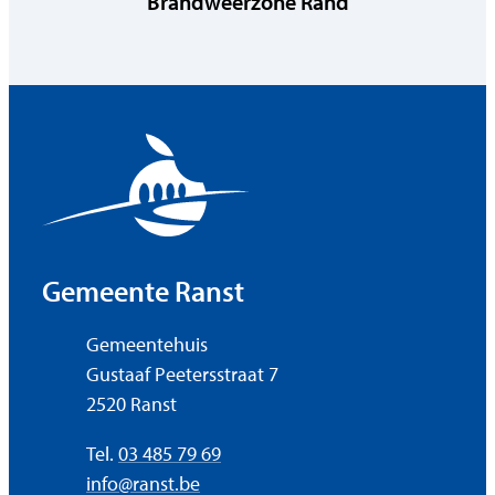
Brandweerzone Rand
Contact & openingsuren
Gemeente Ranst
Adres
Gemeentehuis
Gustaaf Peetersstraat 7
,
2520
Ranst
Tel.
03 485 79 69
E-mail
info
@
ranst.be