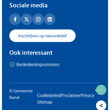
Sociale media
Facebook
X (Twitter)
Instagram
LinkedIn
Inschrijven op nieuwsbrief
Ook interessant
Bankrekeningnummers
LCP nv 
©
Gemeente
Naar
Cookiebeleid
Proclaimer
Privacy
Ranst
Sitemap
Deel