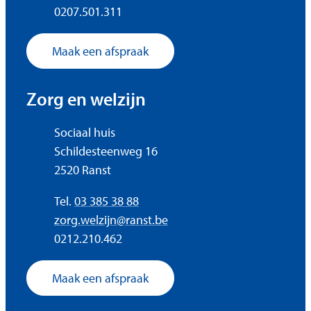
Ondernemingsnummer
0207.501.311
Maak een afspraak
Zorg en welzijn
Adres
Sociaal huis
Schildesteenweg 16
,
2520
Ranst
Tel.
03 385 38 88
E-mail
zorg.welzijn
@
ranst.be
Ondernemingsnummer
0212.210.462
Maak een afspraak