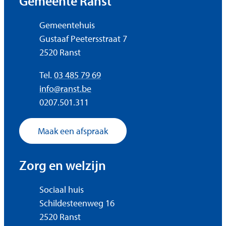
Gemeente Ranst
Adres
Gemeentehuis
Gustaaf Peetersstraat 7
,
2520
Ranst
Tel.
03 485 79 69
E-mail
info
@
ranst.be
Ondernemingsnummer
0207.501.311
Maak een afspraak
Zorg en welzijn
Adres
Sociaal huis
Schildesteenweg 16
,
2520
Ranst