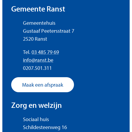
Contact & openingsuren
Gemeente Ranst
Adres
Gemeentehuis
Gustaaf Peetersstraat 7
,
2520
Ranst
Tel.
03 485 79 69
E-mail
info
@
ranst.be
Ondernemingsnummer
0207.501.311
Maak een afspraak
Zorg en welzijn
Adres
Sociaal huis
Schildesteenweg 16