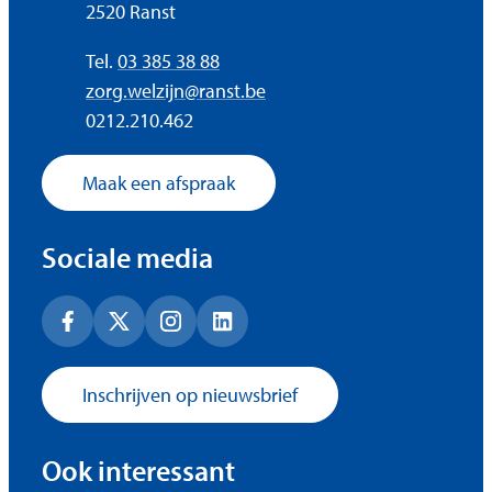
,
2520
Ranst
Tel.
03 385 38 88
E-mail
zorg.welzijn
@
ranst.be
Ondernemingsnummer
0212.210.462
Maak een afspraak
Sociale media
Facebook
X (Twitter)
Instagram
LinkedIn
Inschrijven op nieuwsbrief
Ook interessant